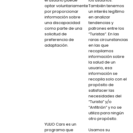
el usuario puede
los usuarios.
optar voluntariamente
También tenemos
por proporcionar
un interés legítimo
información sobre
en analizar
una discapacidad
tendencias y
como parte de una
patrones entre los
solicitud de
“Turistas”. En las
preferencia de
raras circunstancias
adaptación.
en las que
recopilamos
información sobre
la salud de un
usuario, esa
información se
recopila solo con el
propósito de
satisfacer las
necesidades del
“Turista” y/o
“Anfitrión” y no se
utiliza para ningún
otro propósito.
YULIO Cars es un
programa que
Usamos su