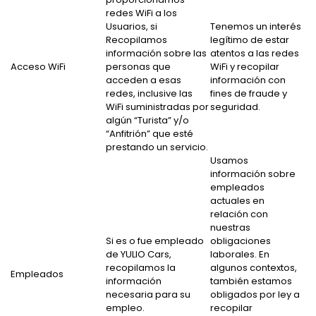
redes WiFi a los
Usuarios, si
Tenemos un interés
Recopilamos
legítimo de estar
información sobre las
atentos a las redes
Acceso WiFi
personas que
WiFi y recopilar
acceden a esas
información con
redes, inclusive las
fines de fraude y
WiFi suministradas por
seguridad.
algún “Turista” y/o
“Anfitrión” que esté
prestando un servicio.
Usamos
información sobre
empleados
actuales en
relación con
nuestras
Si es o fue empleado
obligaciones
de YULIO Cars,
laborales. En
recopilamos la
algunos contextos,
Empleados
información
también estamos
necesaria para su
obligados por ley a
empleo.
recopilar