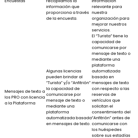
Encuestas
recopilamos la
información
información que
relevante para
proporciona a través
nuestra
de la encuesta.
organización para
mejorar nuestros
servicios.
El “Turista” tiene la
capacidad de
comunicarse por
mensaje de texto o
mediante una
plataforma
Algunas licencias
automatizada
pueden brindar al
basada en
“Turista” y/o “Anfitrión”
mensajes de texto
la capacidad de
con respecto a las
Mensajes de texto a
comunicarse por
reservas de
los PRO con licencia
mensaje de texto o
vehículos que
a la Plataforma
mediante una
solicitan el
plataforma
consentimiento del
automatizada basada
“Anfitrión” antes de
en mensajes de texto.
comunicarse con
los huéspedes
sobre sus estadías