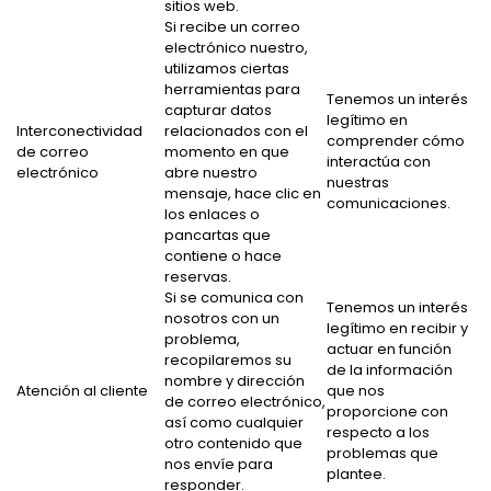
sitios web.
Si recibe un correo
electrónico nuestro,
utilizamos ciertas
herramientas para
Tenemos un interés
capturar datos
legítimo en
Interconectividad
relacionados con el
comprender cómo
de correo
momento en que
interactúa con
electrónico
abre nuestro
nuestras
mensaje, hace clic en
comunicaciones.
los enlaces o
pancartas que
contiene o hace
reservas.
Si se comunica con
Tenemos un interés
nosotros con un
legítimo en recibir y
problema,
actuar en función
recopilaremos su
de la información
nombre y dirección
Atención al cliente
que nos
de correo electrónico,
proporcione con
así como cualquier
respecto a los
otro contenido que
problemas que
nos envíe para
plantee.
responder.