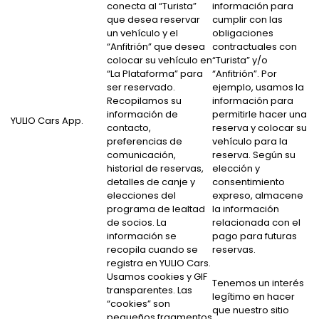
conecta al “Turista”
información para
que desea reservar
cumplir con las
un vehículo y el
obligaciones
“Anfitrión” que desea
contractuales con
colocar su vehículo en
“Turista” y/o
“La Plataforma” para
“Anfitrión”. Por
ser reservado.
ejemplo, usamos la
Recopilamos su
información para
información de
permitirle hacer una
YULIO Cars App.
contacto,
reserva y colocar su
preferencias de
vehículo para la
comunicación,
reserva. Según su
historial de reservas,
elección y
detalles de canje y
consentimiento
elecciones del
expreso, almacene
programa de lealtad
la información
de socios. La
relacionada con el
información se
pago para futuras
recopila cuando se
reservas.
registra en YULIO Cars.
Usamos cookies y GIF
Tenemos un interés
transparentes. Las
legítimo en hacer
“cookies” son
que nuestro sitio
pequeños fragmentos