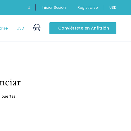
Iniciar Sesión
Registrarse
USD
Conviértete en Anfitrión
arse
USD
nciar
 puertas.