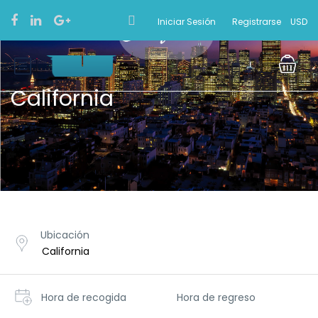
Iniciar Sesión
Registrarse
USD
California
Ubicación
Hora de recogida
Hora de regreso