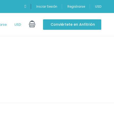
Iniciar Sesión
Registrarse
USD
Conviértete en Anfitrión
arse
USD