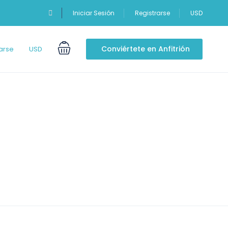
Iniciar Sesión
Registrarse
USD
Conviértete en Anfitrión
arse
USD