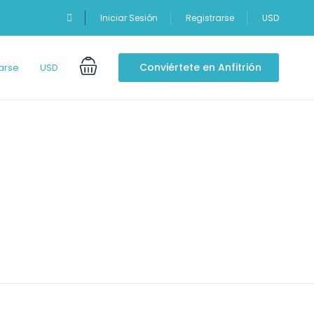
Iniciar Sesión
Registrarse
USD
Conviértete en Anfitrión
arse
USD