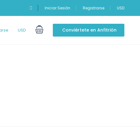
Iniciar Sesión
Registrarse
USD
Conviértete en Anfitrión
arse
USD