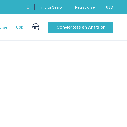
Iniciar Sesión
Registrarse
USD
Conviértete en Anfitrión
arse
USD