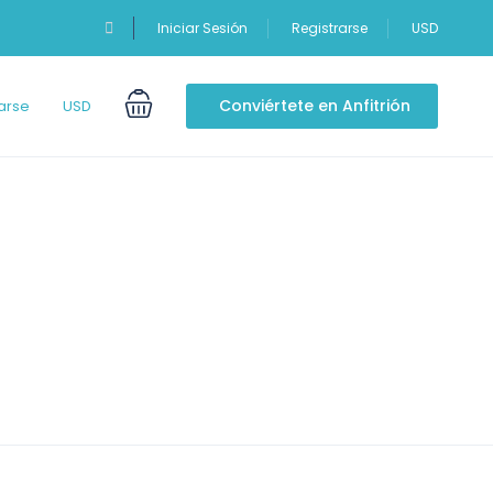
Iniciar Sesión
Registrarse
USD
Conviértete en Anfitrión
arse
USD