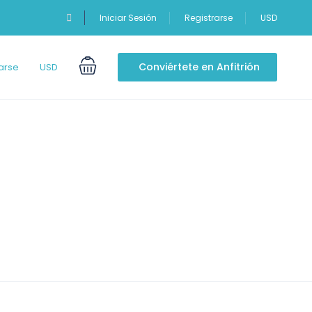
Iniciar Sesión
Registrarse
USD
Conviértete en Anfitrión
arse
USD