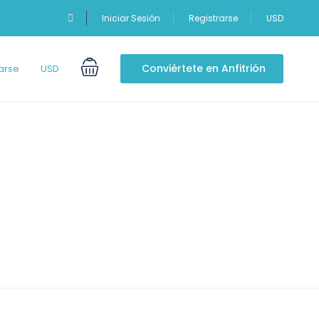
Iniciar Sesión
Registrarse
USD
Conviértete en Anfitrión
arse
USD