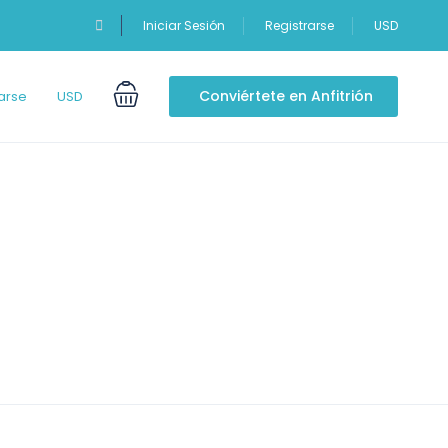
Iniciar Sesión
Registrarse
USD
Conviértete en Anfitrión
arse
USD