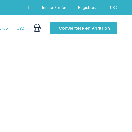
Iniciar Sesión
Registrarse
USD
Conviértete en Anfitrión
arse
USD