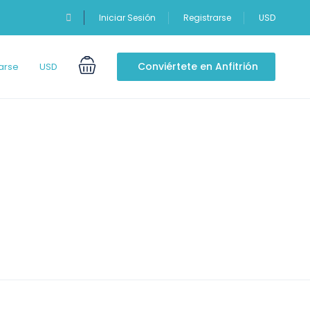
Iniciar Sesión
Registrarse
USD
Conviértete en Anfitrión
arse
USD