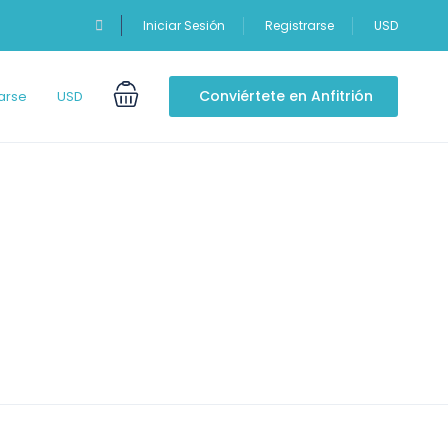
Iniciar Sesión
Registrarse
USD
Conviértete en Anfitrión
arse
USD