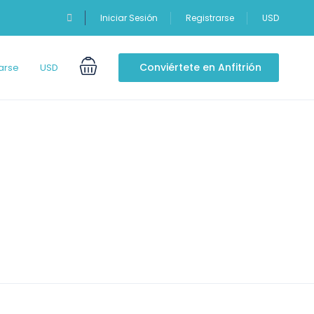
Iniciar Sesión
Registrarse
USD
Conviértete en Anfitrión
arse
USD