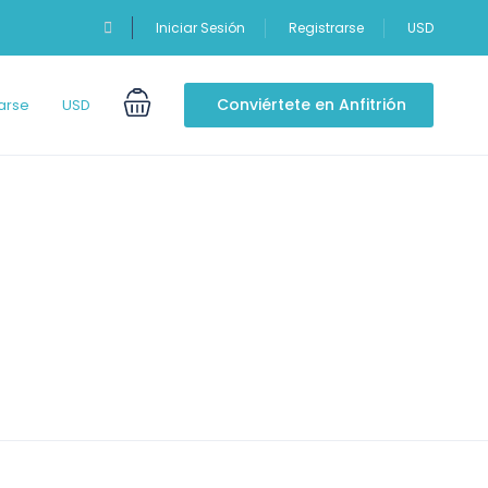
Iniciar Sesión
Registrarse
USD
Conviértete en Anfitrión
arse
USD