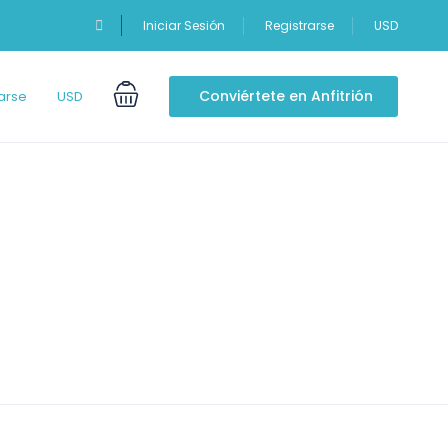
Iniciar Sesión
Registrarse
USD
Conviértete en Anfitrión
arse
USD