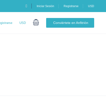
Iniciar Sesión
Registrarse
USD
Conviértete en Anfitrión
gistrarse
USD