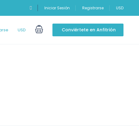
Iniciar Sesión
Registrarse
USD
Conviértete en Anfitrión
arse
USD