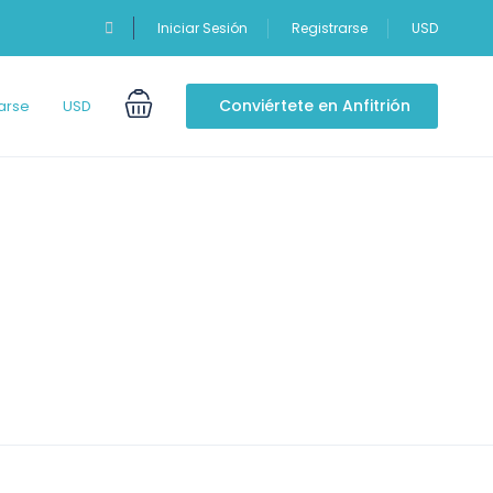
Iniciar Sesión
Registrarse
USD
Conviértete en Anfitrión
arse
USD