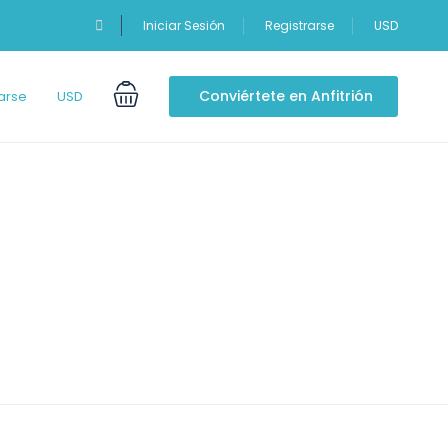
Iniciar Sesión
Registrarse
USD
Conviértete en Anfitrión
arse
USD