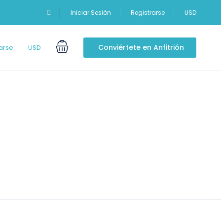
Iniciar Sesión
Registrarse
USD
Conviértete en Anfitrión
arse
USD